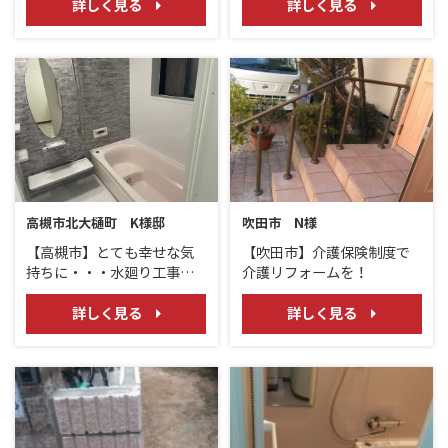
（TOTOサザナ/サクア/ピュ
詳しく見る
詳しく見る
アレストQR/LIXILインプラ
ス）
高槻市北大樋町 K様邸
吹田市 N様
【高槻市】とても幸せな気
【吹田市】介護保険制度で
持ちに・・・水廻り工事
介護リフォームを！
サザナ・オフト
詳しく見る
詳しく見る