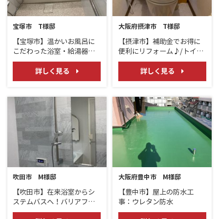
宝塚市 T様邸
大阪府摂津市 T様邸
【宝塚市】温かいお風呂に
【摂津市】補助金でお得に
こだわった浴室・給湯器リ
便利にリフォーム♪/トイ
フォーム 浴室/TOTOマン
レ・給湯器・レンジフー
ションリモデルWY1418 給
ド・内装
詳しく見る
詳しく見る
湯器/ノーリツエコジョーズ
16号
吹田市 M様邸
大阪府豊中市 M様邸
【吹田市】在来浴室からシ
【豊中市】屋上の防水工
ステムバスへ！バリアフリ
事：ウレタン防水
ーで快適リフォーム！