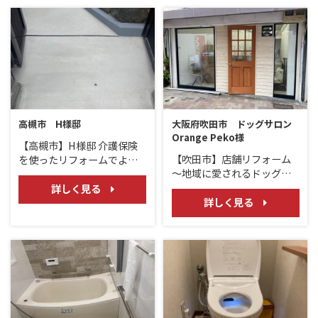
高槻市 H様邸
大阪府吹田市 ドッグサロン
Orange Peko様
【高槻市】H様邸 介護保険
【吹田市】店舗リフォーム
を使ったリフォームでより
～地域に愛されるドッグサ
安全快適に！！/スロープ
ロン〝Orange Pecoｵﾚﾝｼﾞﾍﾟ
詳しく見る
ｺ様〟
詳しく見る