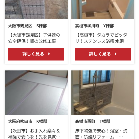
大阪市鶴見区 S様邸
高槻市柳川町 Y様邸
【大阪市鶴見区】子供達の
【高槻市】タカラでピッタ
安全確保！塀の改修工事
リ！ステンレス浴槽 水廻り
リフォーム LIXIL サティスS
／LIXIL PV
詳しく見る
詳しく見る
大阪府吹田市 K様邸
高槻市西町 T様邸
【吹田市】お手入れ楽々＆
床下補強で安心！浴室・洗
補強で安心を！先を見据え
面・防蟻リフォーム