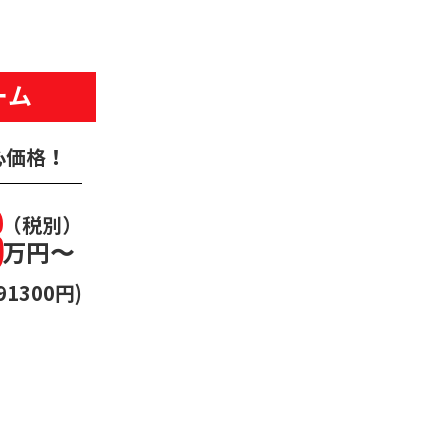
ーム
心価格！
3
（税別）
万円〜
91300円)