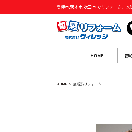
高槻市,茨木市,吹田市 でリフォーム、
HOME
初
HOME
窓断熱リフォーム