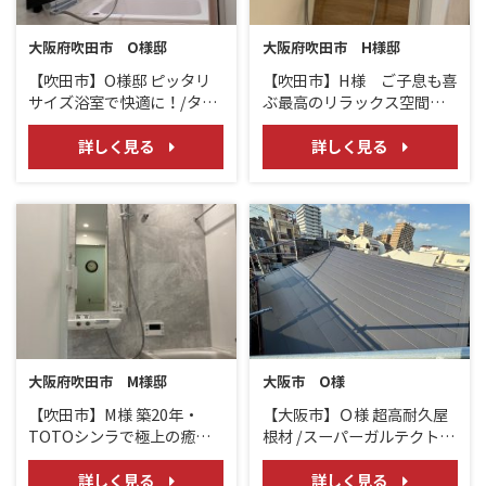
大阪府吹田市 O様邸
大阪府吹田市 H様邸
【吹田市】O様邸 ピッタリ
【吹田市】H様 ご子息も喜
サイズ浴室で快適に！/タカ
ぶ最高のリラックス空間
ラスタンダード
に！/LIXIL リノビオ
V/TOTO オクターブ
詳しく見る
詳しく見る
大阪府吹田市 M様邸
大阪市 O様
【吹田市】M様 築20年・
【大阪市】Ｏ様 超高耐久屋
TOTOシンラで極上の癒し
根材 /スーパーガルテクトフ
と快適さを備えた浴室へ！
ッ素
詳しく見る
詳しく見る