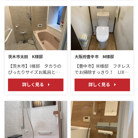
茨木市太田 K様邸
大阪府豊中市 M様邸
【茨木市】I様邸 タカラの
【豊中市】M様邸 フチレス
ぴったりサイズお風呂と
でお掃除すっきり！ LIXIL
TOTO「ドレーナ」の木目
アメージュ/ トイレリフォー
カウンター！
ム
詳しく見る
詳しく見る