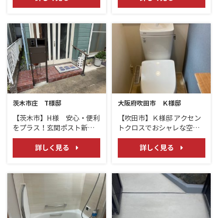
茨木市庄 T様邸
大阪府吹田市 Ｋ様邸
【茨木市】H様 安心・便利
【吹田市】Ｋ様邸 アクセン
をプラス！玄関ポスト新設
トクロスでおシャレな空間
と手すり設置/外構
に！トイレリフォーム/LIXIL
アメージュ
詳しく見る
詳しく見る