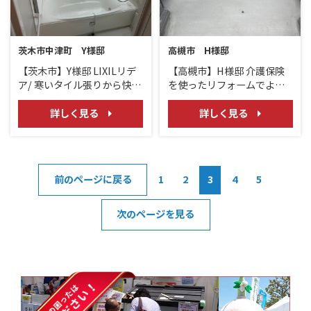
茨木市中津町 Y様邸
高槻市 H様邸
【茨木市】Y様邸 LIXILリデ
【高槻市】H様邸 介護保険
ア/ 寒いタイル張りから快適
を使ったリフォームでより
ユニットバスへ
安全快適に！！/スロープ
詳しく見る
詳しく見る
前のページに戻る
1
2
3
4
5
次のページを見る