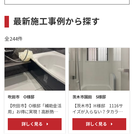
最新施工事例から探す
全244件
吹田市 O様邸
茨木市園田 S様邸
【吹田市】O様邸「補助金活
【茨木市】H様邸 1116サ
用」お得に実現！高断熱浴
イズが入らない？タカラス
槽で快適＆シックなバスル
タンダード「グランスパ」
ームへ /LIXILリノビオV
で解決した浴室リフォーム
詳しく見る
詳しく見る