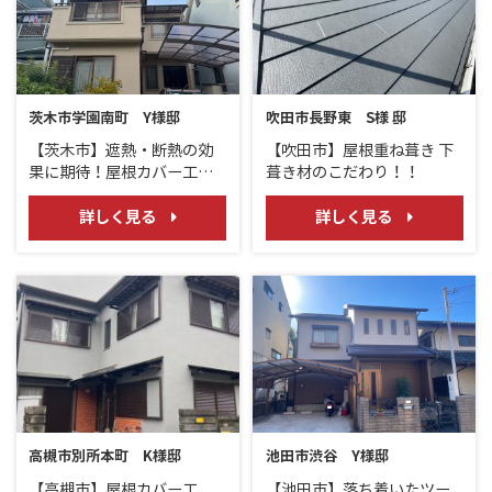
茨木市学園南町 Y様邸
吹田市長野東 S様 邸
【茨木市】遮熱・断熱の効
【吹田市】屋根重ね葺き 下
果に期待！屋根カバー工法/
葺き材のこだわり！！
アイジー工業 スーパーガ
ルテクト
詳しく見る
詳しく見る
高槻市別所本町 K様邸
池田市渋谷 Y様邸
【高槻市】屋根カバー工
【池田市】落ち着いたツー