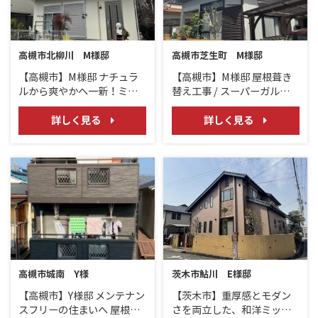
高槻市北柳川 M様邸
高槻市芝生町 M様邸
【高槻市】M様邸 ナチュラ
【高槻市】M様邸 屋根葺き
ルから爽やかへ一新！ミン
替え工事 / スーパーガルテク
トグリーンが映える外壁塗
ト
装工事
詳しく見る
詳しく見る
高槻市城南 Y様
茨木市鮎川 E様邸
【高槻市】Y様邸 メンテナン
【茨木市】重厚感とモダン
スフリーの住まいへ 屋根外
さを両立した、和洋ミック