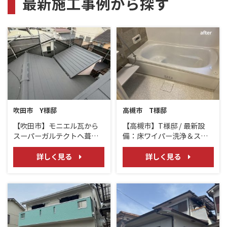
最新施工事例から探す
吹田市 Y様邸
高槻市 T様邸
【吹田市】モニエル瓦から
【高槻市】T様邸 / 最新設
スーパーガルテクトへ葺き
備：床ワイパー洗浄＆スマ
替え工事｜軽量・高耐久の
ート宅配ポストで“ひとつ先
屋根リフォーム
の暮らし”へ
詳しく見る
詳しく見る