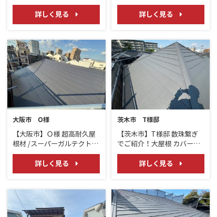
壁 ガルテクト サイディング/
スの外壁塗装リフォーム/パ
アイジ－
ーフェクトトップ
詳しく見る
詳しく見る
大阪市 O様
茨木市 T様邸
【大阪市】Ｏ様 超高耐久屋
【茨木市】T様邸 数珠繋ぎ
根材 /スーパーガルテクトフ
でご紹介！大屋根 カバー工
ッ素
法で断熱！/ スーパーガルテ
クト
詳しく見る
詳しく見る