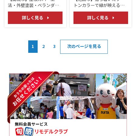
法・外壁塗装・ベランダ防
トンカラーで緑が映える仕
水工事/ アイジー工業スーパ
上がりに♪/屋根重ね葺き・
ーガルテクト
外壁塗装リフォーム
詳しく見る
詳しく見る
1
2
3
次のページを見る