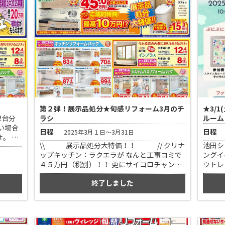
第２弾！展示品処分★旬感リフォーム3月のチ
★3/
2台分
ラシ
ルーム
い場合
日程
日程
2025年3月１日～3月31日
。 弊
\\ 展示品処分大特価！！ // クリナ
池田シ
ップキッチン：ラクエラが なんと工事コミで
ングイ
４５万円（税別）！！ 更にサイコロチャンス
ウトレ
有り！ その他 人気のLIXIL リフォレ の展
彩なワ
終了しました
示品販売もございます！ 茨木高槻ショールー
約、
ムにGO！！ ★お車でお越しのお客様へ 店舗
090-
平行に2台分のスペースがございます。 空い
さい 
ていない場合は店内スタッフにお声がけくだ
さいませ。 弊社駐車場をご案内いたします。