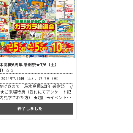
木高槻6周年 感謝祭★7/6（土）
（日）☆☆
2024年7月6日（土）、7月7日（日）
おかげさまで 茨木高槻6周年 感謝祭 //
 ★ご来場特典（受付にてアンケート記
内見学された方） ★超目玉イベントと
華景品が当たるガラガラ抽選会（アン
終了しました
＆店内見学） など、ご家族でお楽しみ
催しが盛りだくさん！ 更に ★お見積り
１０万円（税抜）以上のお見積もりを
頂いた方） ★ サイコロの出目で「最
円引き！」ご成約特典 ★お子様も楽し