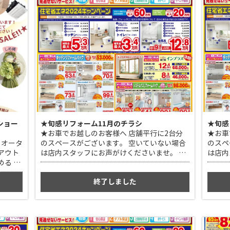
お声がけくださいませ。 弊社駐車場をご案内
いたします。
ショー
★旬感リフォーム11月のチラシ
★旬感
★お車でお越しのお客様へ 店舗平行に2台分
★お車
 オータ
のスペースがございます。 空いていない場合
のスペ
アウト
は店内スタッフにお声がけくださいませ。 弊
は店内
める 多
社駐車場をご案内いたします。
社駐車
メイドポ
終了しました
 予約
ールーム
いま