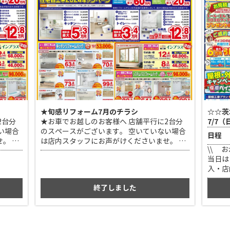
★旬感リフォーム7月のチラシ
☆☆茨
2台分
★お車でお越しのお客様へ 店舗平行に2台分
7/7
い場合
のスペースがございます。 空いていない場合
日程
。 弊
は店内スタッフにお声がけくださいませ。 弊
\\ 
社駐車場をご案内いたします。
当日は
入・店
して豪
終了しました
ケート
頂ける
特典（
ご依頼
大6万