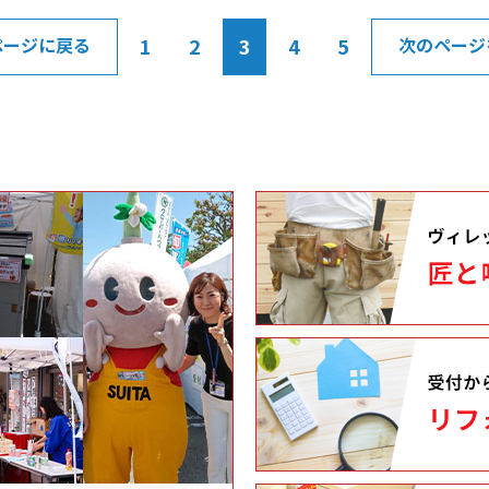
める「
放題」
1
2
3
4
5
ページに戻る
次のページ
粗品プ
せ♪ 
所： 〒
25 
ームで
本店・
池田シ
本店 