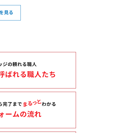
スーパーボールすくい」「お菓子詰め
♪ ★期間中LINEおともだち新規登録で
を見る
レゼント ぜひご家族でお越し下さいま
旬感リフォーム 茨木高槻ショールーム 住
567-0831 大阪府茨木市鮎川2丁目 32-
アライブ21 ★★★吹田本店・池田ショール
はイベントは行っておりません。 吹田
池田ショールーム 6日（土）通常営業
ョールーム ７日（日）通常営業 吹田
７日（日）休み