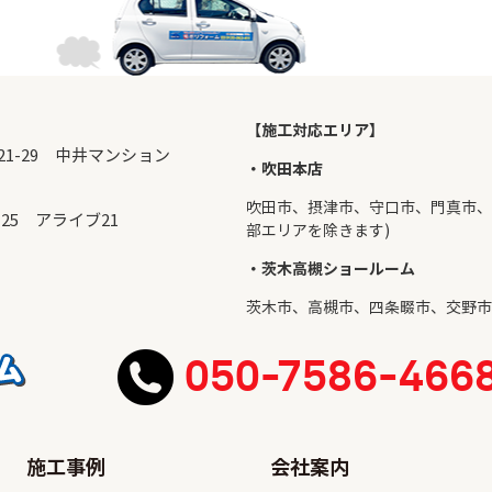
【施工対応エリア】
目21-29 中井マンション
・吹田本店
吹田市
、摂津市、守口市、門真市、
-25 アライブ21
部エリアを除きます)
・茨木高槻ショールーム
茨木市
、
高槻市
、四条畷市、交野市
050-7586-466
施工事例
会社案内