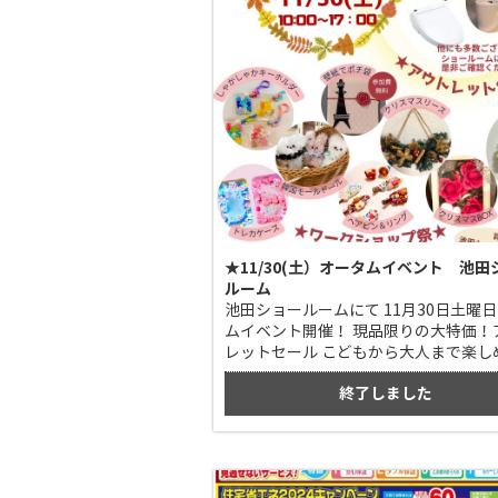
★11/30(土）オータムイベント 池田
ルーム
池田ショールームにて 11月30日土曜日
ムイベント開催！ 現品限りの大特価！
レットセール こどもから大人まで楽し
彩なワークショップ 2025年はハンド
終了しました
チ袋！無料作成コーナーもございます。
受付中！ 080-3836-7502 池田ショ
へ是非遊びに来てください お待ちして
す！