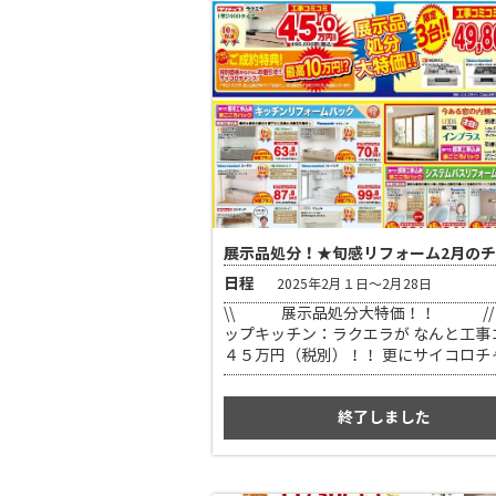
展示品処分！★旬感リフォーム2月の
日程
2025年2月１日～2月28日
\\ 展示品処分大特価！！ // 
ップキッチン：ラクエラが なんと工事
４５万円（税別）！！ 更にサイコロチ
有り！ その他 ガスコンロの展示品販
ざいます！ 茨木高槻ショールームにG
終了しました
★お車でお越しのお客様へ 店舗平行に
のスペースがございます。 空いていな
は店内スタッフにお声がけくださいませ
社駐車場をご案内いたします。