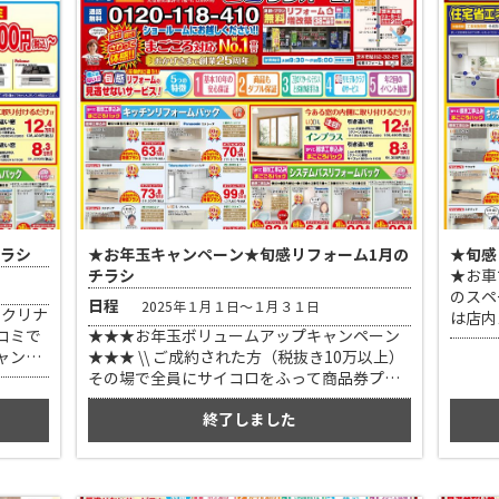
チラシ
★お年玉キャンペーン★旬感リフォーム1月の
★旬感
チラシ
★お車
のスペ
日程
2025年１月１日～１月３１日
クリナ
は店内
コミで
★★★お年玉ボリュームアップキャンペーン
社駐車
ャンス
★★★ \\ ご成約された方（税抜き10万以上）
売もご
その場で全員にサイコロをふって商品券プレ
O！！
ゼント！ // ハズレなし！のお年玉チャンス！
終了しました
2台分
です ＊2025年1月末までにお申し込みをいた
い場合
だいた方限定となります。 ★お車でお越しの
。 弊
お客様へ 店舗平行に2台分のスペースがござ
います。 空いていない場合は店内スタッフに