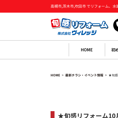
高槻市,茨木市,吹田市 でリフォーム、
HOME
初
HOME
最新チラシ・イベント情報
★旬感
★旬感リフォーム10