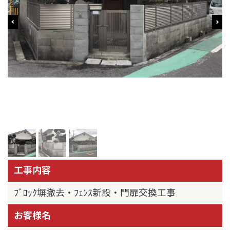
工事内容
ﾌﾞﾛｯｸ塀撤去・ﾌｪﾝｽ新設・門扉交換工事
お客様名