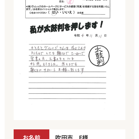
お名前
吹田市 F様