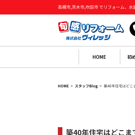
高槻市,茨木市,吹田市 でリフォーム、
HOME
初
HOME
スタッフBlog
築40年住宅はど
築40年住宅はどこ