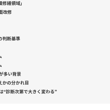
模修繕領域」
面改修
）
の判断基準
ム
ム
が多い背景
えかの分かれ目
は“診断次第で大きく変わる”