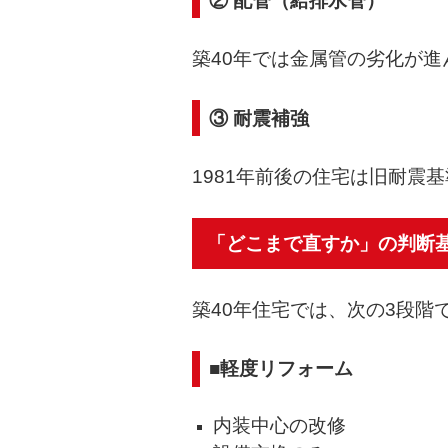
② 配管（給排水管）
築40年では金属管の劣化が
③ 耐震補強
1981年前後の住宅は旧耐震
「どこまで直すか」の判断
築40年住宅では、次の3段階
■軽度リフォーム
内装中心の改修