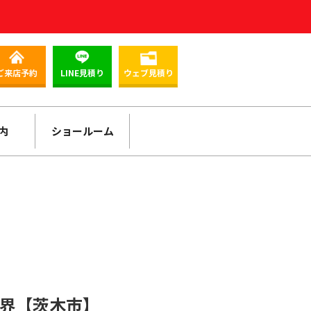
ご来店予約
LINE見積り
ウェブ見積り
内
ショールーム
限界【茨木市】